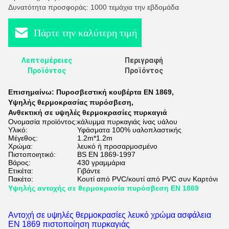
Δυνατότητα προσφοράς: 1000 τεμάχια την εβδομάδα
Πάρτε την καλύτερη τιμή
Λεπτομέρειες
Περιγραφή
Προϊόντος
Προϊόντος
Επισημαίνω:
Πυροσβεστική κουβέρτα EN 1869
,
Υψηλής θερμοκρασίας πυρόσβεση
,
Ανθεκτική σε υψηλές θερμοκρασίες πυρκαγιά
Ονομασία προϊόντος:
κάλυμμα πυρκαγιάς ίνας υάλου
Υλικό:
Υφάσματα 100% υαλοπλαστικής
Μέγεθος:
1.2m*1.2m
Χρώμα:
λευκό ή προσαρμοσμένο
Πιστοποιητικό:
BS EN 1869-1997
Βάρος:
430 γραμμάρια
Ετικέτα:
Γιβάντε
Πακέτο:
Κουτί από PVC/κουτί από PVC συν Καρτόνι
Υψηλής αντοχής σε θερμοκρασία πυρόσβεση EN 1869
Αντοχή σε υψηλές θερμοκρασίες λευκό χρώμα ασφάλεια
EN 1869 πιστοποίηση πυρκαγιάς