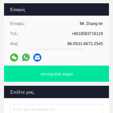
Επαφές
Επαφές:
Mr. Zhang lei
Τηλ.:
+8618563716119
Φαξ:
86-0531-6672-2545
συνομιλία τώρα
Στείλτε μας.