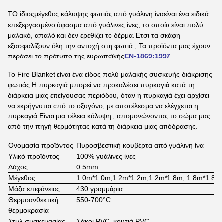
Τ
Ο ίδιος
μέγεθος κάλυψης φωτιάς από γυάλινη ίνα
είναι ένα ειδικά
επεξεργασμένο ύφασμα από γυάλινες ίνες, το οποίο είναι πολύ
μαλακό, απαλό και δεν ερεθίζει το δέρμα.Έτσι τα σκάφη
εξασφαλίζουν όλη την αντοχή στη φωτιά., Τα προϊόντα μας έχουν
περάσει το πρότυπο της ευρωπαϊκής
EN-1869:1997
.
Το Fire Blanket είναι ένα είδος πολύ μαλακής συσκευής διάκρισης
φωτιάς.
Η πυρκαγιά μπορεί να προκαλέσει πυρκαγιά κατά τη
διάρκεια μιας επείγουσας περιόδου, όταν η πυρκαγιά έχει αρχίσει
να εκρήγνυται από το οξυγόνο, με αποτέλεσμα να ελέγχεται η
πυρκαγιά.Είναι μια τέλεια κάλυψη., απομονώνοντας το σώμα μας
από την πηγή θερμότητας κατά τη διάρκεια μιας απόδρασης.
Ονομασία προϊόντος
Πυροσβεστική κουβέρτα από γυάλινη ίνα
Υλικό προϊόντος
100% γυάλινες ίνες
Δάχος
0.5mm
Μέγεθος
1.0m*1.0m,1.2m*1.2m,1.2m*1.8m, 1.8m*1.8m
Μάζα επιφάνειας
430 γραμμάρια
Θερμοανθεκτική
550-700°C
θερμοκρασία
Στυλ συσκευασίας
Σάκοι PVC, κουτιά PVC