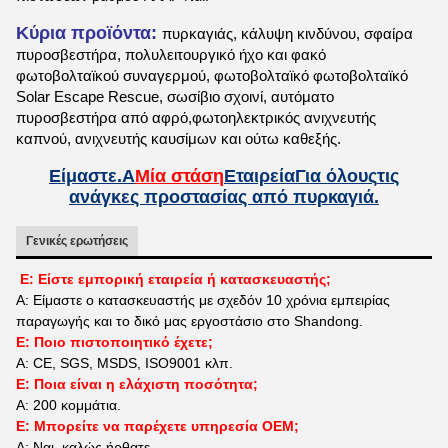
Κύρια προϊόντα:
πυρκαγιάς, κάλυψη κινδύνου, σφαίρα
πυροσβεστήρα, πολυλειτουργικό ήχο και φακό
φωτοβολταϊκού συναγερμού, φωτοβολταϊκό φωτοβολταϊκό
Solar Escape Rescue, σωσίβιο σχοινί, αυτόματο
πυροσβεστήρα από αφρό,φωτοηλεκτρικός ανιχνευτής
καπνού, ανιχνευτής καυσίμων και ούτω καθεξής.
Είμαστε.
Α
Μία στάση
Εταιρεία
Για όλους
τις
ανάγκες προστασίας από πυρκαγιά.
Γενικές ερωτήσεις
Ε: Είστε εμπορική εταιρεία ή κατασκευαστής;
Α: Είμαστε ο κατασκευαστής με σχεδόν 10 χρόνια εμπειρίας
παραγωγής και το δικό μας εργοστάσιο στο Shandong.
Ε: Ποιο πιστοποιητικό έχετε;
Α: CE, SGS, MSDS, ISO9001 κλπ.
Ε: Ποια είναι η ελάχιστη ποσότητα;
Α: 200 κομμάτια.
Ε: Μπορείτε να παρέχετε υπηρεσία OEM;
Α: Ναι, καλώς ήρθατε.