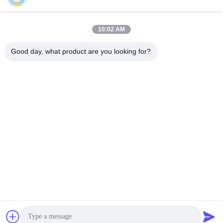
10:02 AM
Shandong Jvante Fire Protection Technology
Good day, what product are you looking for?
Co., Ltd.
zhanglei@jvante.com
86-185-6371-6119
Δωμάτιο 1010, Κτίριο C, Επιχειρηματικό Κέντρο Binhe,
Οδός Βόρειας Ποταμού Xiaoqing, Αρ. 8888, Περιοχή
Tianqiao, Πόλη Jinan, Επαρχία Shandong
Καλής ποιότητας Κίνα Κουβέρτα πυροσβεστήρα
Προμηθευτής. 2023-2026 Shandong Jvante Fire Protection
Technology Co., Ltd. . Με την επιφύλαξη παντός
δικαιώματος.