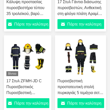
Κάλυψη προστασίας
17 Στυλ Γάντια διάσωσης
Προστατευτή
πυροσβεστήρα τύπου
πυροσβεστών, Ανθεκτική
35 τρολεϊκού, βαρύ
στη φλόγα πλάτη Αραμίδη,
φορτίο Oxford Cloth
Δέρμα αγελάδας Παλάμη,
Πάρτε την καλύτερη
Πάρτε την καλύτερη
Flame Retardant
Ανερόπλεκτο TPU &
Dustproof
Αραμίδη Κεφαλαία
τιμή
τιμή
CoverΦθοριούχο
Ασφάλειας Μόνωσης
Υψηλής Ορατότητας
Θέρμανσης για την
Αδιάβροχη Ασπίδα
Επείγουσα Επιχείρηση
Πυροσβεστικού
Καταπολέμησης
Εξοπλισμού με
Πυρκαγιάς
Προσαρμοσμένο
Κείμενο για Εξωτερικά &
Βίντεο
17 Στυλ ZFMH-JD C
Πυροσβεστική
Πυροσβεστικός
προστατευτική στολή
Πυροσβεστική
πυρκαγιάς 5 τεμάχια σετ,
προστατευτική στολή,
γαλάζιο του Πολεμικού
Πάρτε την καλύτερη
Πάρτε την καλύτερη
διπλό στρώμα Kevlar
Ναυτικού Ανθεκτική στη