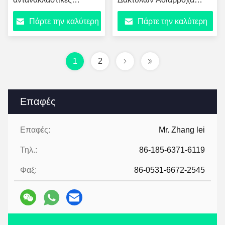
λωρίδες ABS+PC
Αναπνέοντα Ανθεκτικά στη
Πάρτε την καλύτερη
Πάρτε την καλύτερη
Φλόγα 4 Προστασία για
Πυροσβεστική Έκτακτης
τιμή
τιμή
Ανάγκης
1
2
Επαφές
Επαφές:
Mr. Zhang lei
Τηλ.:
86-185-6371-6119
Φαξ:
86-0531-6672-2545