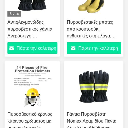
ανάγκης
Βίντεο
Αντιφλεγμονώδης
Πυροσβεστικές μπότες
πυροσβεστικός γάντια
από καουτσούκ,
Ανερόστεγοι
ανθεκτικές στη φλόγα,
αναπνευστικοί
αντιολισθητικά παπούτσια
Πάρτε την καλύτερη
Πάρτε την καλύτερη
αντιαδερμικοί γάντια
πυροσβεστικής διάσωσης
ασφαλείας με
τιμή
τιμή
αντανακλαστική λωρίδα
3M
Πυροσβεστικό κράνος
Γάντια Πυροσβέστη
κίτρινου χρώματος με
Nomex Αραμιδίου Πέντε
αντανακλαστικές
Δακτύλων Αδιάβροχα