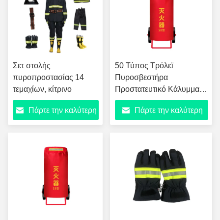
Σετ στολής
50 Τύπος Τρόλεϊ
πυροπροστασίας 14
Πυροσβεστήρα
τεμαχίων, κίτρινο
Προστατευτικό Κάλυμμα,
βαρύ φορτίο Oxford
Πάρτε την καλύτερη
Πάρτε την καλύτερη
υφάσματος Flame
Retardant Αμυδρό Αμυδρό
τιμή
τιμή
Κάλυψη,Υψηλής
ορατότητας Φθοριούχο
Πυροσβεστικό
Προστατευτικό
Προστατευτικό
Προστατευτικό
Προστατευτικό
Προστατευτικό