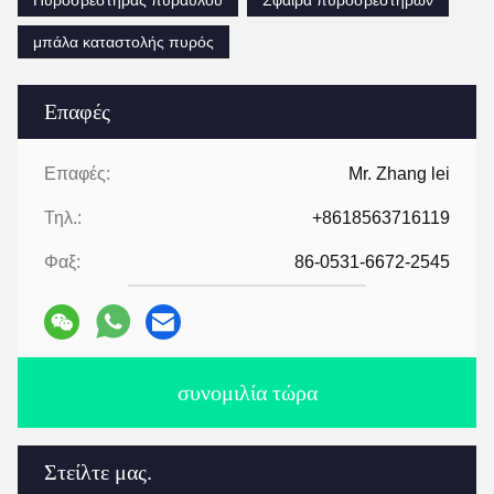
μπάλα καταστολής πυρός
Επαφές
Επαφές:
Mr. Zhang lei
Τηλ.:
+8618563716119
Φαξ:
86-0531-6672-2545
συνομιλία τώρα
Στείλτε μας.