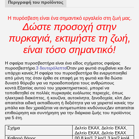
Περιγραφή του προϊόντος
Η πυρόσβεση είναι ένα σημαντικό εργαλείο στη ζωή μας.
Δώστε προσοχή στην
πυρκαγιά, εκτιμήστε τη ζωή,
είναι τόσο σημαντικό!
Η σφαίρα πυροσβεστήρα είναι ένα είδος σχήματος σφαίρας
πυροσβεστήρα.
3 δευτερόλεπτα
Όταν μια φωτιά συμβαίνει και δεν
υπάρχει κανείς,Η σφαίρα του πυροσβεστήρα θα ενεργοποιηθεί
από μόνη της όταν έρθει σε επαφή με τη φωτιά και θα δώσει
δυνατό θόρυβο για να προειδοποιήσει τους ανθρώπους
κοντά.Εξαιτίας αυτού του χαρακτηριστικού, μπορεί να
τοποθετηθεί σε πολλές πυρκαγιάς ευάλωτες περιοχές, όπως
ηλεκτρικά διακόπτες, ή κουζίνα, αυτοκίνητα, ξενοδοχεία, κλπ.Δεν
απαιτείται ειδική εκπαίδευση ή δεξιότητα για να χειριστεί κανείς την
μπάλα και δεν χρειάζεται να αντιμετωπίσει κινδύνουςΔεν απαιτείται
επιθεώρηση και συντήρηση για την διάρκεια ζωής του προϊόντος
για 5 έτη.
Σχήμα
Δελτίο ΕΚΑΧ, Δελτίο ΕΚΑΧ,
Δελτίο ΕΚΑΧ, Δελτίο ΕΚΑΧ
Καθαρό βάρος
00,8 kg/1,2 kg/1,3 kg/2 kg/4