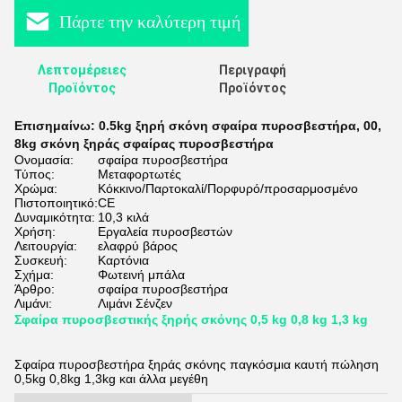
Πάρτε την καλύτερη τιμή
Λεπτομέρειες
Περιγραφή
Προϊόντος
Προϊόντος
Επισημαίνω:
0.5kg ξηρή σκόνη σφαίρα πυροσβεστήρα
,
00
,
8kg σκόνη ξηράς σφαίρας πυροσβεστήρα
Ονομασία:
σφαίρα πυροσβεστήρα
Τύπος:
Μεταφορτωτές
Χρώμα:
Κόκκινο/Παρτοκαλί/Πορφυρό/προσαρμοσμένο
Πιστοποιητικό:
CE
Δυναμικότητα:
10,3 κιλά
Χρήση:
Εργαλεία πυροσβεστών
Λειτουργία:
ελαφρύ βάρος
Συσκευή:
Καρτόνια
Σχήμα:
Φωτεινή μπάλα
Άρθρο:
σφαίρα πυροσβεστήρα
Λιμάνι:
Λιμάνι Σένζεν
Σφαίρα πυροσβεστικής ξηρής σκόνης 0,5 kg 0,8 kg 1,3 kg
Σφαίρα πυροσβεστήρα ξηράς σκόνης παγκόσμια καυτή πώληση
0,5kg 0,8kg 1,3kg και άλλα μεγέθη