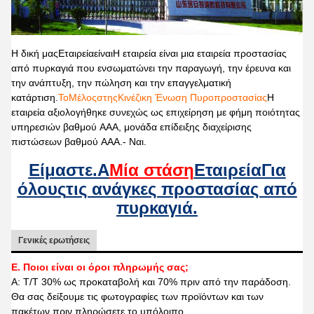
Η δική μας
Εταιρεία
είναι
Η εταιρεία είναι μια εταιρεία προστασίας
από πυρκαγιά που ενσωματώνει την παραγωγή, την έρευνα και
την ανάπτυξη, την πώληση και την επαγγελματική
κατάρτιση.
Το
Μέλος
σ
της
Κινέζικη Ένωση Πυροπροστασίας
Η
εταιρεία αξιολογήθηκε συνεχώς ως επιχείρηση με φήμη ποιότητας
υπηρεσιών βαθμού AAA, μονάδα επίδειξης διαχείρισης
πιστώσεων βαθμού AAA.
- Ναι.
Είμαστε.
Α
Μία στάση
Εταιρεία
Για
όλους
τις ανάγκες προστασίας από
πυρκαγιά.
Γενικές ερωτήσεις
Ε. Ποιοι είναι οι όροι πληρωμής σας;
Α: T/T 30% ως προκαταβολή και 70% πριν από την παράδοση.
Θα σας δείξουμε τις φωτογραφίες των προϊόντων και των
πακέτων πριν πληρώσετε το υπόλοιπο.