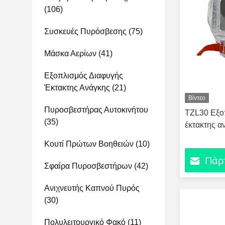
(106)
Συσκευές Πυρόσβεσης
(75)
Μάσκα Αερίων
(41)
Εξοπλισμός Διαφυγής
Έκτακτης Ανάγκης
(21)
Βίντεο
Πυροσβεστήρας Αυτοκινήτου
TZL30 Εξο
(35)
έκτακτης α
Κουτί Πρώτων Βοηθειών
(10)
Πάρτ
Σφαίρα Πυροσβεστήρων
(42)
Ανιχνευτής Καπνού Πυρός
(30)
Πολυλειτουργικό Φακό
(11)