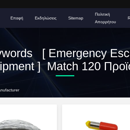
Πολιτική
Επαφή
Εκδηλώσεις
Sitemap
R
Απορρήτου
ywords [ Emergency Esc
ipment ] Match 120 Προϊ
nufacturer