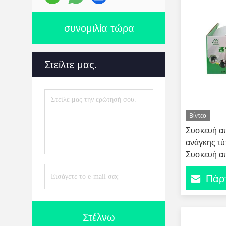
συνομιλία τώρα
Στείλτε μας.
Βίντεο
Συσκευή α
ανάγκης τ
Συσκευή α
Πάρτ
Στέλνω