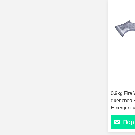
0.9kg Fire
quenched F
Emergency
Φορητό Πολ
Πάρτ
Άξονα για 
στο σπίτι, 