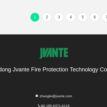
έκτακτης ανάγκης
1
2
3
4
5
6
ong Jvante Fire Protection Technology Co.
zhanglei@jvante.com
86-185-6371-6119