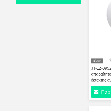
Βίντεο
JT-LZ-3952
απαραίτητο
έκτακτης α
Πάρτ