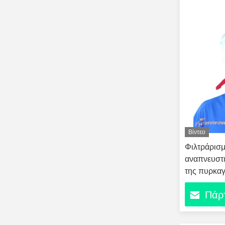
Βίντεο
Φιλτράρισ
αναπνευστι
της πυρκαγ
Πάρτ