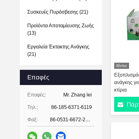
Συσκευές Πυρόσβεσης
(21)
Προϊόντα Αποταμίευσης Ζωής
(13)
Εργαλεία Έκτακτης Ανάγκης
(21)
Βίντεο
Εξοπλισμός
Επαφές
ανάγκης γι
κτίρια
Επαφές:
Mr. Zhang lei
Πάρτ
Τηλ.:
86-185-6371-6119
Φαξ:
86-0531-6672-2545