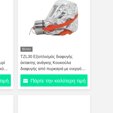
Βίντεο
ΤZL30 Εξοπλισμός διαφυγής
υρί
έκτακτης ανάγκης Κουκούλα
κό
διαφυγής από πυρκαγιά με ενεργό
άνθρακα
τιμή
Πάρτε την καλύτερη τιμή