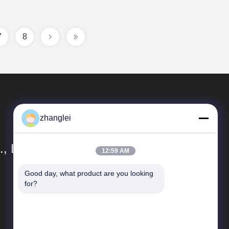
7
8
zhanglei
, Ltd.
12:59 AM
Good day, what product are you looking 
Γρήγοροι Σύνδεσμοι
for?
Sitemap
Πολιτική απορρήτου