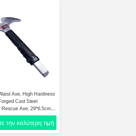
 Waist Axe, High Hardness
orged Cast Steel
 Rescue Axe, 29*6.5cm
υτελές Χειροκίνητο
ε την καλύτερη τιμή
την ασφάλεια πυρκαγιάς
το σπάσιμο ξύλου και την